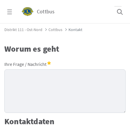
Zum Hauptinhalt springen
Cottbus
Kontakt - Cottbus
Distrikt 111 - Ost-Nord
Cottbus
Kontakt
Worum es geht
Lions - Kontaktformular
Ihre Frage / Nachricht
Erforderlich
Kontaktdaten