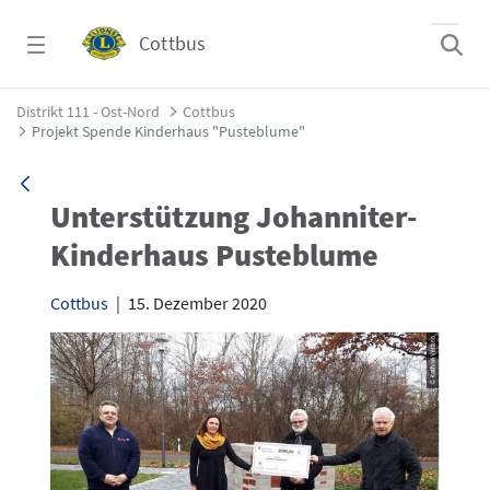
Zum Hauptinhalt springen
Cottbus
Projekt Spende Kinderhaus &#34;Pusteblum
Distrikt 111 - Ost-Nord
Cottbus
Projekt Spende Kinderhaus "Pusteblume"
Unterstützung Johanniter-
Kinderhaus Pusteblume
Cottbus
|
15. Dezember 2020